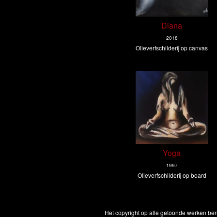
Diana
2018
Olieverfschilderij op canvas
Yoga
1997
Olieverfschilderij op board
Het copyright op alle getoonde werken ber