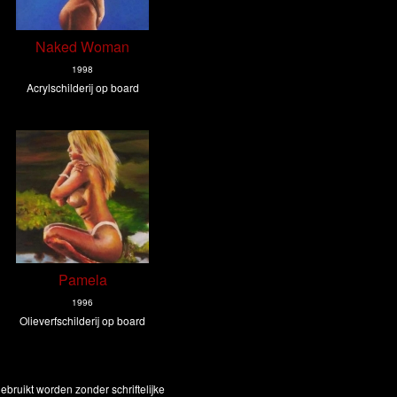
Naked Woman
1998
Acrylschilderij op board
Pamela
1996
Olieverfschilderij op board
bruikt worden zonder schriftelijke