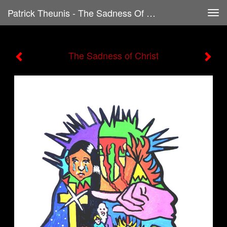
Patrick Theunis - The Sadness Of Christ
Tog
navi
The Sadness of Christ