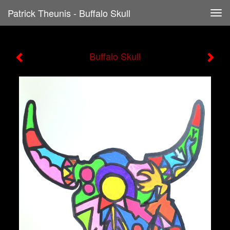
Patrick Theunis - Buffalo Skull
Tog
navi
Buffalo Skull