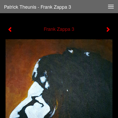
Patrick Theunis - Frank Zappa 3
Tog
navi
Frank Zappa 3