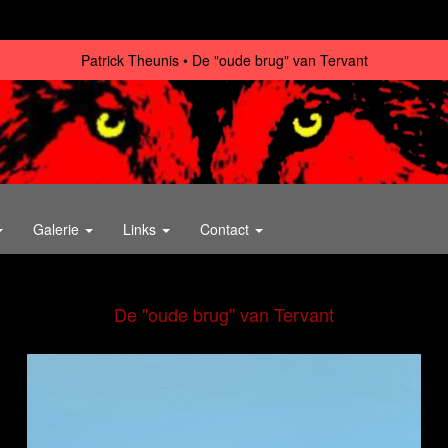
Patrick Theunis
De "oude brug" van Tervant
Galerie
Links
Contact
De "oude brug" van Tervant