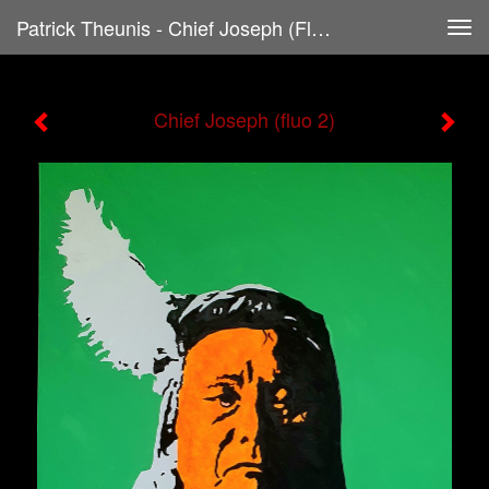
Patrick Theunis - Chief Joseph (fluo 2)
Tog
navi
Chief Joseph (fluo 2)