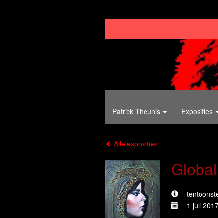
Patrick Theunis
Exposities
Alle exposities
Global
tentoonste
1 juli 201