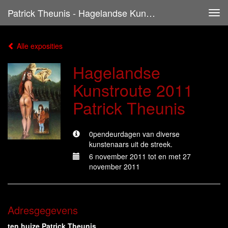
Patrick Theunis - Hagelandse Kunstroute 2011 Patrick Theunis
Tog
navi
Alle exposities
Hagelandse
Kunstroute 2011
Patrick Theunis
0pendeurdagen van diverse
kunstenaars uit de streek.
6 november 2011 tot en met 27
november 2011
Adresgegevens
ten huize Patrick Theunis